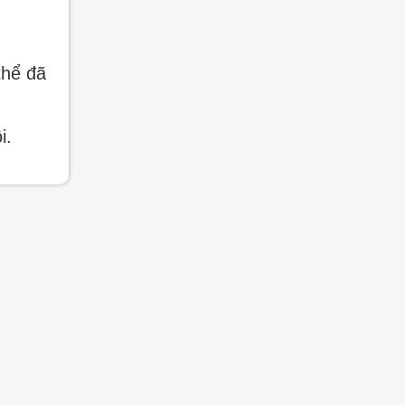
thể đã
i.