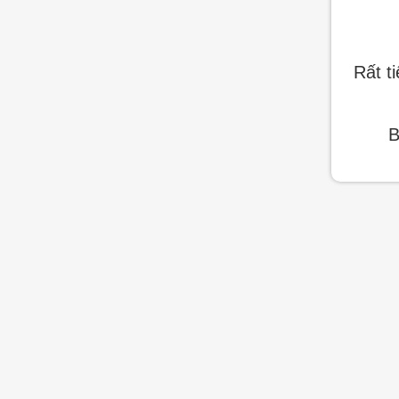
Rất t
B