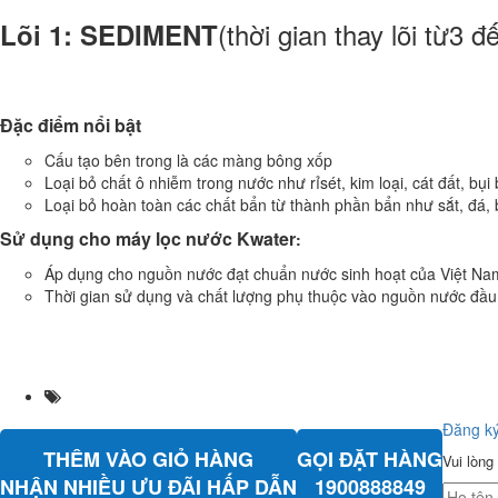
(thời gian thay lõi từ3 đ
Lõi 1: SEDIMENT
Đặ
c đi
ể
m n
ổ
i b
ậ
t
Cấu tạo bên trong là các màng bông xốp
Loại bỏ chất ô nhiễm trong nước như rỉsét, kim loại, cát đất, bụi 
Loại bỏ hoàn toàn các chất bẩn từ thành phần bẩn như sắt, đá, 
S
ử
d
ụ
ng cho máy l
ọ
c n
ướ
c Kwater
:
Áp dụng cho nguồn nước đạt chuẩn nước sinh hoạt của Việt Na
Thời gian sử dụng và chất lượng phụ thuộc vào nguồn nước đầu
Đăng ký
THÊM VÀO GIỎ HÀNG
GỌI ĐẶT HÀNG
Vui lòng
NHẬN NHIỀU ƯU ĐÃI HẤP DẪN
1900888849