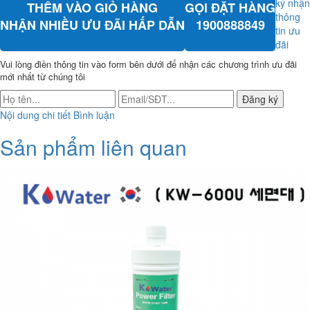
ký nhận
THÊM VÀO GIỎ HÀNG
GỌI ĐẶT HÀNG
thông
NHẬN NHIỀU ƯU ĐÃI HẤP DẪN
1900888849
tin ưu
đãi
Vui lòng điền thông tin vào form bên dưới để nhận các chương trình ưu đãi
mới nhất từ chúng tôi
Đăng ký
Nội dung chi tiết
Bình luận
Sản phẩm liên quan