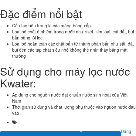
Đặ
c đi
ể
m n
ổ
i b
ậ
t
Cấu tạo bên trong là các màng bông xốp
Loại bỏ chất ô nhiễm trong nước như rỉsét, kim loại, cát đất, bụi
bẩn bằng lõi lọc
Loại bỏ hoàn toàn các chất bẩn từ thành phần bẩn như sắt, đá,
bụi đến các tap chất siêu nhỏ không thể nhìn thấy bằng mắt
thường
S
ử
d
ụ
ng cho máy l
ọ
c n
ướ
c
Kwater
:
Áp dụng cho nguồn nước đạt chuẩn nước sinh hoạt của Việt
Nam
Thời gian sử dụng và chất lượng phụ thuộc vào nguồn nước đầu
vào
Đăng