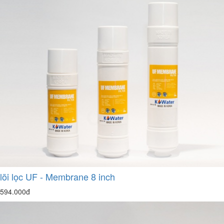
lõi lọc UF - Membrane 8 inch
594.000đ