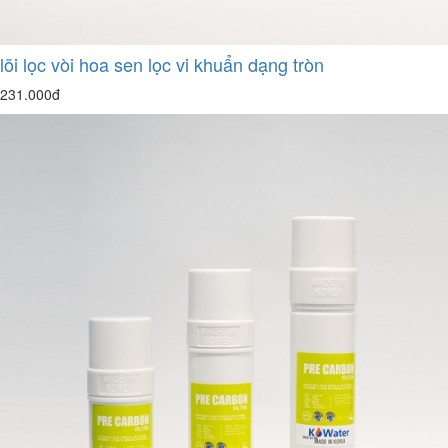
lõi lọc vòi hoa sen lọc vi khuẩn dạng tròn
231.000đ