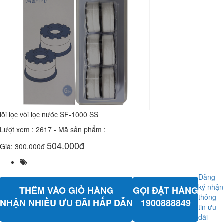
lõi lọc vòi lọc nước SF-1000 SS
Lượt xem : 2617 - Mã sản phẩm :
504.000đ
Giá: 300.000đ
Đăng
ký nhận
THÊM VÀO GIỎ HÀNG
GỌI ĐẶT HÀNG
thông
NHẬN NHIỀU ƯU ĐÃI HẤP DẪN
1900888849
tin ưu
đãi