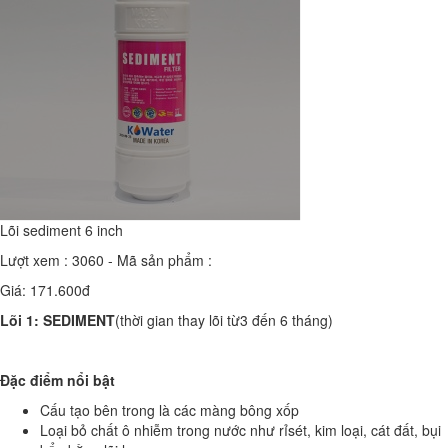
Lõi sediment 6 inch
Lượt xem : 3060 - Mã sản phẩm :
Giá: 171.600đ
Lõi 1: SEDIMENT
(thời gian thay lõi từ3 đến 6 tháng)
Đặ
c đi
ể
m n
ổ
i b
ậ
t
Cấu tạo bên trong là các màng bông xốp
Loại bỏ chất ô nhiễm trong nước như rỉsét, kim loại, cát đất, bụi