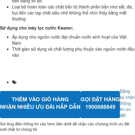
bẩn bằng lõi lọc
Loại bỏ hoàn toàn các chất bẩn từ thành phần bẩn như sắt, đá,
bụi đến các tap chất siêu nhỏ không thể nhìn thấy bằng mắt
thường
S
ử
d
ụ
ng cho máy l
ọ
c n
ướ
c Kwater
:
Áp dụng cho nguồn nước đạt chuẩn nước sinh hoạt của Việt
Nam
Thời gian sử dụng và chất lượng phụ thuộc vào nguồn nước đầu
vào
Đăng
ký nhận
THÊM VÀO GIỎ HÀNG
GỌI ĐẶT HÀNG
thông
NHẬN NHIỀU ƯU ĐÃI HẤP DẪN
1900888849
tin ưu
đãi
Vui lòng điền thông tin vào form bên dưới để nhận các chương trình ưu đãi
mới nhất từ chúng tôi